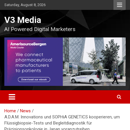
Skip
Saturday, August 8, 2026
to
content
V3 Media
AI Powered Digital Marketers
Home
News
A.D.A.M. Innovations und SOPHiA GENETICS kooperieren, um
Flüssigbiopsie-Tests und Begleitdiagnostik für
Präzisionsonkologie in Japan voranzutreiben