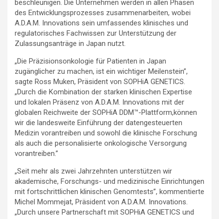
beschleunigen. Die Unternehmen werden in allen Phasen
des Entwicklungsprozesses zusammenarbeiten, wobei
A.D.A.M. Innovations sein umfassendes klinisches und
regulatorisches Fachwissen zur Unterstützung der
Zulassungsanträge in Japan nutzt.
„Die Präzisionsonkologie für Patienten in Japan
zugänglicher zu machen, ist ein wichtiger Meilenstein”,
sagte Ross Muken, Präsident von SOPHiA GENETICS.
„Durch die Kombination der starken klinischen Expertise
und lokalen Präsenz von A.D.A.M. Innovations mit der
globalen Reichweite der SOPHiA DDM™-Plattform,können
wir die landesweite Einführung der datengesteuerten
Medizin vorantreiben und sowohl die klinische Forschung
als auch die personalisierte onkologische Versorgung
vorantreiben.”
„Seit mehr als zwei Jahrzehnten unterstützen wir
akademische, Forschungs- und medizinische Einrichtungen
mit fortschrittlichen klinischen Genomtests”, kommentierte
Michel Mommejat, Präsident von A.D.A.M. Innovations.
„Durch unsere Partnerschaft mit SOPHiA GENETICS und