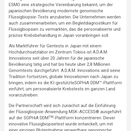
ESMO eine strategische Vereinbarung bekannt, um der
japanischen Bevölkerung modernste genomische
Flüssigbiopsie-Tests anzubieten. Die Unternehmen werden
auch zusammenarbeiten, um ein Begleitdiagnostikum für
Flüssigbiopsien zu vermarkten, das die personalisierte und
präzise Krebsbehandlung in Japan voranbringen soll.
Als Marktführer für Gentests in Japan mit einem
Hochdurchsatzlabor im Zentrum Tokios ist A.D.A.M.
Innovations seit über 20 Jahren für die japanische
Bevölkerung tätig und hat bis heute über 2,8 Millionen
Genomtests durchgeführt. A.D.A.M. Innovations wird seine
Tradition fortsetzen, globale Innovationen nach Japan zu
bringen, indem es die KI-gestützteSOPHiA DDM™-Plattform
einführt, um personalisierte Krebstests im ganzen Land
voranzutreiben.
Die Partnerschaft wird sich zunächst auf die Einführung
der Flüssigbiopsie-Anwendung MSK-ACCESS® ausgeführt
TM
auf der SOPHiA DDM
-Plattform konzentrieren. Dieser
innovative Flüssigbiopsietest wurde entwickelt, um mit
einer einzigen Blutentnahme verwertbare genomische