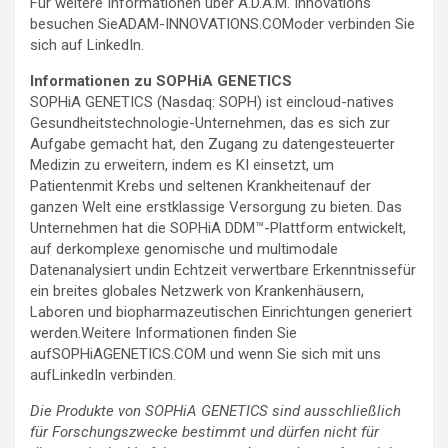
Für weitere Informationen über A.D.A.M. Innovations
besuchen SieADAM-INNOVATIONS.COModer verbinden Sie
sich auf LinkedIn.
Informationen zu SOPHiA GENETICS
SOPHiA GENETICS (Nasdaq: SOPH) ist eincloud-natives
Gesundheitstechnologie-Unternehmen, das es sich zur
Aufgabe gemacht hat, den Zugang zu datengesteuerter
Medizin zu erweitern, indem es KI einsetzt, um
Patientenmit Krebs und seltenen Krankheitenauf der
ganzen Welt eine erstklassige Versorgung zu bieten. Das
Unternehmen hat die SOPHiA DDM™-Plattform entwickelt,
auf derkomplexe genomische und multimodale
Datenanalysiert undin Echtzeit verwertbare Erkenntnissefür
ein breites globales Netzwerk von Krankenhäusern,
Laboren und biopharmazeutischen Einrichtungen generiert
werden.Weitere Informationen finden Sie
aufSOPHiAGENETICS.COM und wenn Sie sich mit uns
aufLinkedIn verbinden.
Die Produkte von SOPHiA GENETICS sind ausschließlich
für Forschungszwecke bestimmt und dürfen nicht für