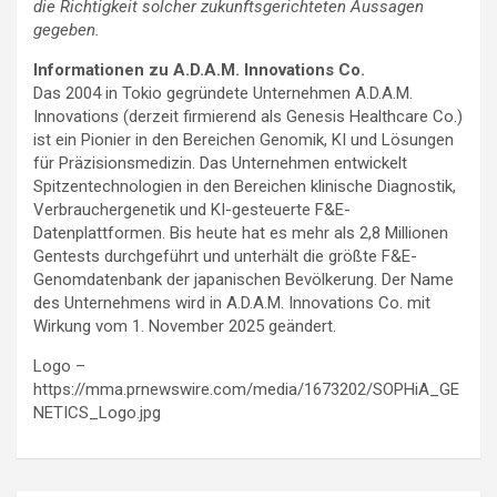
die Richtigkeit solcher zukunftsgerichteten Aussagen
gegeben.
Informationen zu
A.D.A.M. Innovations Co.
Das 2004 in Tokio gegründete Unternehmen A.D.A.M.
Innovations (derzeit firmierend als Genesis Healthcare Co.)
ist ein Pionier in den Bereichen Genomik, KI und Lösungen
für Präzisionsmedizin. Das Unternehmen entwickelt
Spitzentechnologien in den Bereichen klinische Diagnostik,
Verbrauchergenetik und KI-gesteuerte F&E-
Datenplattformen. Bis heute hat es mehr als 2,8 Millionen
Gentests durchgeführt und unterhält die größte F&E-
Genomdatenbank der japanischen Bevölkerung. Der Name
des Unternehmens wird in A.D.A.M. Innovations Co. mit
Wirkung vom 1. November 2025 geändert.
Logo –
https://mma.prnewswire.com/media/1673202/SOPHiA_GE
NETICS_Logo.jpg