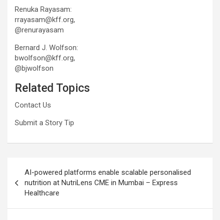
Renuka Rayasam:
rrayasam@kff.org,
@renurayasam
Bernard J. Wolfson:
bwolfson@kff.org,
@bjwolfson
Related Topics
Contact Us
Submit a Story Tip
Post
AI-powered platforms enable scalable personalised
navigation
nutrition at NutriLens CME in Mumbai – Express
Healthcare