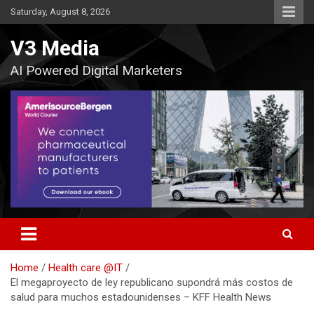
Skip
Saturday, August 8, 2026
to
content
V3 Media
AI Powered Digital Marketers
Home
Health care @IT
El megaproyecto de ley republicano supondrá más costos de
salud para muchos estadounidenses – KFF Health News