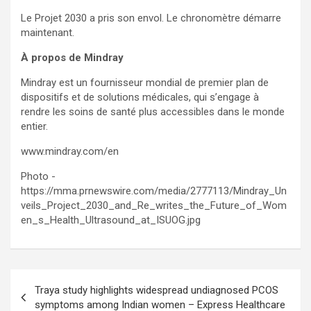
Le Projet 2030 a pris son envol. Le chronomètre démarre
maintenant.
À propos de Mindray
Mindray est un fournisseur mondial de premier plan de
dispositifs et de solutions médicales, qui s’engage à
rendre les soins de santé plus accessibles dans le monde
entier.
www.mindray.com/en
Photo -
https://mma.prnewswire.com/media/2777113/Mindray_Un
veils_Project_2030_and_Re_writes_the_Future_of_Wom
en_s_Health_Ultrasound_at_ISUOG.jpg
Post
Traya study highlights widespread undiagnosed PCOS
navigation
symptoms among Indian women – Express Healthcare