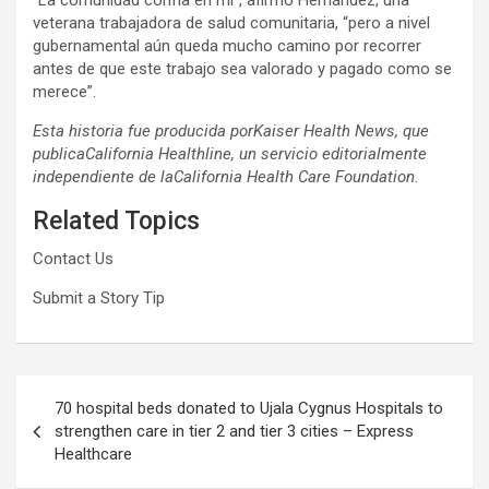
“La comunidad confía en mí”, afirmó Hernández, una
veterana trabajadora de salud comunitaria, “pero a nivel
gubernamental aún queda mucho camino por recorrer
antes de que este trabajo sea valorado y pagado como se
merece”.
Esta historia fue producida por
Kaiser Health News
, que
publica
California Healthline
, un servicio editorialmente
independiente de la
California Health Care Foundation
.
Related Topics
Contact Us
Submit a Story Tip
Post
70 hospital beds donated to Ujala Cygnus Hospitals to
navigation
strengthen care in tier 2 and tier 3 cities – Express
Healthcare