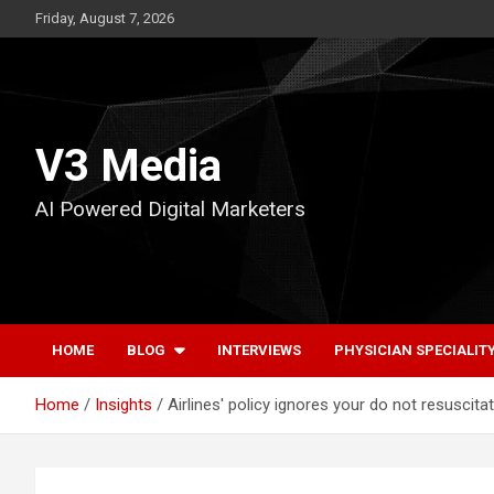
Skip
Friday, August 7, 2026
to
content
V3 Media
AI Powered Digital Marketers
HOME
BLOG
INTERVIEWS
PHYSICIAN SPECIALIT
Home
Insights
Airlines' policy ignores your do not resusci