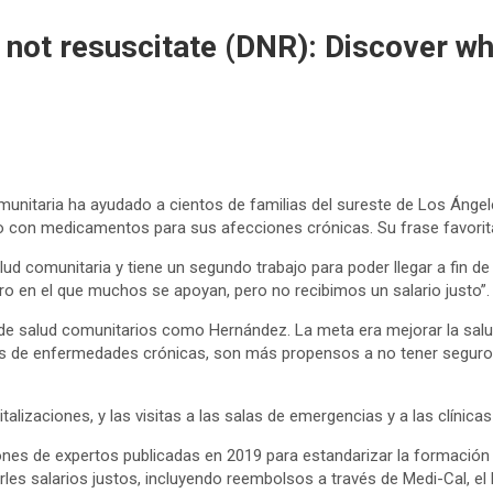
do not resuscitate (DNR): Discover 
unitaria ha ayudado a cientos de familias del sureste de Los Ángele
con medicamentos para sus afecciones crónicas. Su frase favorita:
ud comunitaria y tiene un segundo trabajo para poder llegar a fin 
en el que muchos se apoyan, pero no recibimos un salario justo”.
 de salud comunitarios como Hernández. La meta era mejorar la salud
 de enfermedades crónicas, son más propensos a no tener seguro m
lizaciones, y las visitas a las salas de emergencias y a las clínicas
iones de expertos publicadas en 2019 para estandarizar la formación y
cerles salarios justos, incluyendo reembolsos a través de Medi-Cal, e