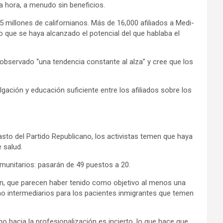
a hora, a menudo sin beneficios.
5 millones de californianos. Más de 16,000 afiliados a Medi-
o que se haya alcanzado el potencial del que hablaba el
 observado “una tendencia constante al alza” y cree que los
gación y educación suficiente entre los afiliados sobre los
gasto del Partido Republicano, los activistas temen que haya
 salud.
munitarios: pasarán de 49 puestos a 20.
ión, que parecen haber tenido como objetivo al menos una
omo intermediarios para los pacientes inmigrantes que temen
 hacia la profesionalización es incierto, lo que hace que