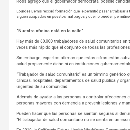
Ross agregó que el gobernador demócrata, posible candidat
Lourdes Bernis recibió formación que le permitió pasar a trabaja
siguen atrapados en puestos mal pagos y que no pueden permitirse
“Nuestra oficina está en la calle”
Hay más de 60.000 trabajadores de salud comunitarios en tod
veces más rápido que el conjunto de todas las profesiones,
Sin embargo, expertos afirman que estas cifras están subv
salud propiamente dicho ni en instituciones gubernamental
“Trabajador de salud comunitario” es un término genérico 
clínicas, hospitales, departamentos de salud pública y org
urgentes de su comunidad.
Además de ayudar a las personas a controlar afecciones crón
personas mayores con demencia a prevenir lesiones y ma
Pueden hacer que las personas se sientan seguras al denunc
“El trabajador de salud comunitario no se sienta en un escrit