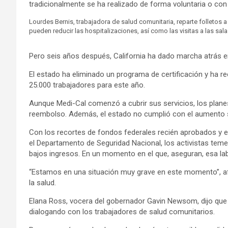
tradicionalmente se ha realizado de forma voluntaria o con 
Lourdes Bernis, trabajadora de salud comunitaria, reparte folletos
pueden reducir las hospitalizaciones, así como las visitas a las sal
Pero seis años después, California ha dado marcha atrás e
El estado ha eliminado un programa de certificación y ha rec
25.000 trabajadores para este año.
Aunque Medi-Cal comenzó a cubrir sus servicios, los planes 
reembolso. Además, el estado no cumplió con el aumento sa
Con los recortes de fondos federales recién aprobados y e
el Departamento de Seguridad Nacional, los activistas temen
bajos ingresos. En un momento en el que, aseguran, esa l
“Estamos en una situación muy grave en este momento”, afi
la salud.
Elana Ross, vocera del gobernador Gavin Newsom, dijo que “e
dialogando con los trabajadores de salud comunitarios.