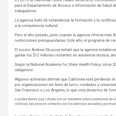
En 2019, la California Future Health Workforce Commission 
para el Departamento de Acceso e Información de Salud de Cal
trabajadores.
La agencia trató de estandarizar la formación y la certific
a la competencia cultural.
Pero el año pasado, justo cuando la agencia ofrecía más fle
restricciones presupuestarias. Este año, el programa de cer
El vocero Andrew DiLuccia señaló que la agencia establecerá
gastar los $12 millones restantes en asistencia técnica, de
Según la National Academy for State Health Policy, otros 3
obligatorio.
Algunos activistas afirman que California está perdiendo l
por organizaciones sin fines de lucro, condados y universid
San Francisco o Los Ángeles, lo que crea desiertos de form
Lourdes Bernis (izq.) charla con un residente sobre cuestiones de 
crónicas, las pone en contacto con los servicios sociales y promuev