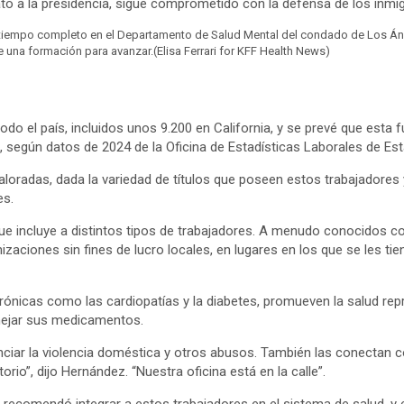
o a la presidencia, sigue comprometido con la defensa de los inmig
r a tiempo completo en el Departamento de Salud Mental del condado de Los Á
 una formación para avanzar.
(Elisa Ferrari for KFF Health News)
o el país, incluidos unos 9.200 en California, y se prevé que esta 
 según datos de 2024 de la Oficina de Estadísticas Laborales de Es
aloradas, dada la variedad de títulos que poseen estos trabajadores
es.
que incluye a distintos tipos de trabajadores. A menudo conocidos 
anizaciones sin fines de lucro locales, en lugares en los que se les
icas como las cardiopatías y la diabetes, promueven la salud reproduc
nejar sus medicamentos.
iar la violencia doméstica y otros abusos. También las conectan con 
orio”, dijo Hernández. “Nuestra oficina está en la calle”.