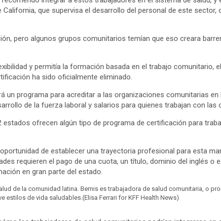
recomendó integrar a estos trabajadores en el sistema de salud, y 
ifornia, que supervisa el desarrollo del personal de este sector, con
ación, pero algunos grupos comunitarios temían que eso creara barrera
xibilidad y permitía la formación basada en el trabajo comunitario, 
tificación ha sido oficialmente eliminado.
 un programa para acreditar a las organizaciones comunitarias en lu
sarrollo de la fuerza laboral y salarios para quienes trabajan con la
2 estados ofrecen algún tipo de programa de certificación para trab
a oportunidad de establecer una trayectoria profesional para esta 
ades requieren el pago de una cuota, un título, dominio del inglés o 
ación en gran parte del estado.
salud de la comunidad latina. Bernis es trabajadora de salud comunitaria, o p
e estilos de vida saludables.
(Elisa Ferrari for KFF Health News)