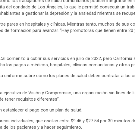
 cómo los trabajadores de salud comunitarios podrían integrarse e
ta del condado de Los Ángeles, lo que le permitió conseguir un tra
hablantes a gestionar la depresión y la ansiedad mientras se recu
ntre pares en hospitales y clínicas. Mientras tanto, muchos de sus 
s de formación para avanzar. “Hay promotoras que tienen entre 20 
Cal comenzó a cubrir sus servicios en julio de 2022, pero California
ba los pagos a médicos, hospitales, clínicas comunitarias y otros p
ma uniforme sobre cómo los planes de salud deben contratar a las o
a ejecutiva de Visión y Compromiso, una organización sin fines de 
 tener requisitos diferentes”.
 establecer el pago con un plan de salud.
eas individuales, que oscilan entre $9.46 y $27.54 por 30 minutos d
a de los pacientes y a hacer seguimiento.