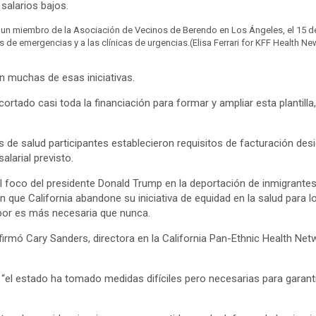
salarios bajos.
 a un miembro de la Asociación de Vecinos de Berendo en Los Ángeles, el 15 d
as de emergencias y a las clínicas de urgencias.
(Elisa Ferrari for KFF Health N
n muchas de esas iniciativas.
ortado casi toda la financiación para formar y ampliar esta plantilla,
de salud participantes establecieron requisitos de facturación desig
larial previsto.
l foco del presidente Donald Trump en la deportación de inmigrante
 que California abandone su iniciativa de equidad en la salud para 
abor es más necesaria que nunca.
rmó Cary Sanders, directora en la California Pan-Ethnic Health Netw
l estado ha tomado medidas difíciles pero necesarias para garantizar