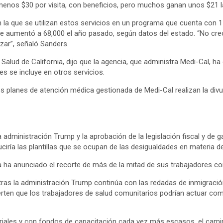
 menos $30 por visita, con beneficios, pero muchos ganan unos $21 l
 la que se utilizan estos servicios en un programa que cuenta con 1
 que aumentó a 68,000 el año pasado, según datos del estado. “No cre
ar”, señaló Sanders.
alud de California, dijo que la agencia, que administra Medi-Cal, ha
es se incluye en otros servicios.
s planes de atención médica gestionada de Medi-Cal realizan la divul
la administración Trump y la aprobación de la legislación fiscal y de 
ría las plantillas que se ocupan de las desigualdades en materia de
 ha anunciado el recorte de más de la mitad de sus trabajadores co
ntras la administración Trump continúa con las redadas de inmigrac
dvierten que los trabajadores de salud comunitarios podrían actuar c
ariales y con fondos de capacitación cada vez más escasos, el camino