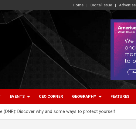
Home
Digital Issue
Advertise
Y
EVENTS
CEO CORNER
GEOGRAPHY
FEATURES
tate (DNR): Discover why and some ways to protect yourself