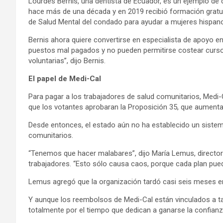
Lourdes Bernis, una dentista de Ecuador, es un ejemplo de
hace más de una década y en 2019 recibió formación gratui
de Salud Mental del condado para ayudar a mujeres hispano
Bernis ahora quiere convertirse en especialista de apoyo e
puestos mal pagados y no pueden permitirse costear curso
voluntarias”, dijo Bernis.
El papel de Medi-Cal
Para pagar a los trabajadores de salud comunitarios, Medi-
que los votantes aprobaran la Proposición 35, que aumenta
Desde entonces, el estado aún no ha establecido un siste
comunitarios.
“Tenemos que hacer malabares”, dijo María Lemus, director
trabajadores. “Esto sólo causa caos, porque cada plan puede
Lemus agregó que la organización tardó casi seis meses en
Y aunque los reembolsos de Medi-Cal están vinculados a tar
totalmente por el tiempo que dedican a ganarse la confianz