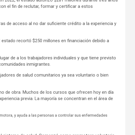
en 2022, el estado autorizó $281 millones durante tres años
 el fin de reclutar, formar y certificar a estos
s de acceso al no dar suficiente crédito a la experiencia y
el estado recortó $250 millones en financiación debido a
gar de a los trabajadores individuales y que tiene previsto
s comunidades inmigrantes.
ajadores de salud comunitarios ya sea voluntario o bien
mano de obra. Muchos de los cursos que ofrecen hoy en día
experiencia previa. La mayoría se concentran en el área de
romotora, y ayuda a las personas a controlar sus enfermedades